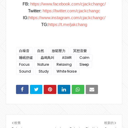
FB:
https://www.facebook.com/cjackchangc/
Twitter:
https://twitter.com/cjackchangc
IG:
https://www.instagram.com/cjackchangc/
TG:
https://t.me/jakchang
白噪音
自然
放鬆壓力
冥想音樂
睡眠舒緩
蟲鳴鳥叫
ASMR
Calm
Focus
Nature
Relaxing
Sleep
Sound
Study
White Noise
較舊
較新的