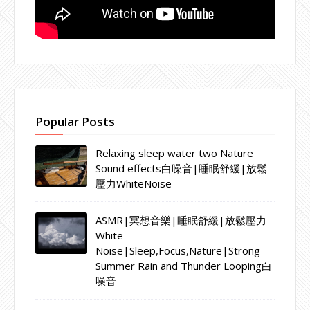
Popular Posts
Relaxing sleep water two Nature
Sound effects白噪音|睡眠舒緩|放鬆
壓力WhiteNoise
ASMR|冥想音樂|睡眠舒緩|放鬆壓力
White
Noise|Sleep,Focus,Nature|Strong
Summer Rain and Thunder Looping白
噪音