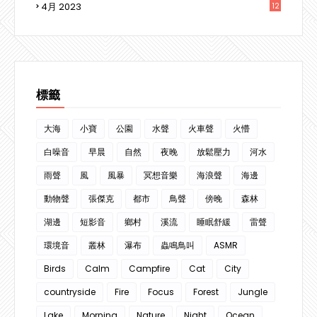
4月 2023
12
3
標籤
大海
小寶
公園
水聲
火車聲
火懵
白噪音
早晨
自然
夜晚
放鬆壓力
河水
雨聲
風
風暴
冥想音樂
海浪聲
海邊
動物聲
張傑克
都市
鳥聲
傍晚
森林
湖邊
短影音
鄉村
溪流
睡眠舒緩
雷聲
環境音
叢林
瀑布
蟲鳴鳥叫
ASMR
Birds
Calm
Campfire
Cat
City
countryside
Fire
Focus
Forest
Jungle
Lake
Morning
Nature
Night
Ocean