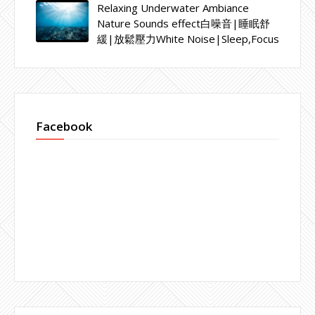
Relaxing Underwater Ambiance
Nature Sounds effect白噪音|睡眠舒
緩|放鬆壓力White Noise|Sleep,Focus
Facebook