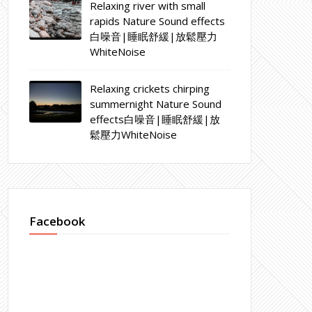
Relaxing river with small
rapids Nature Sound effects
白噪音|睡眠舒緩|放鬆壓力
WhiteNoise
Relaxing crickets chirping
summernight Nature Sound
effects白噪音|睡眠舒緩|放
鬆壓力WhiteNoise
Facebook