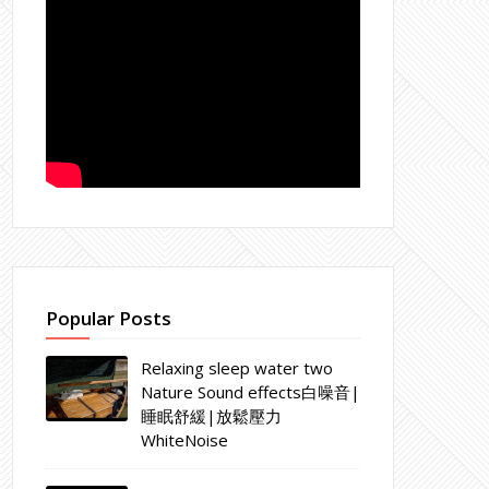
Popular Posts
Relaxing sleep water two
Nature Sound effects白噪音|
睡眠舒緩|放鬆壓力
WhiteNoise