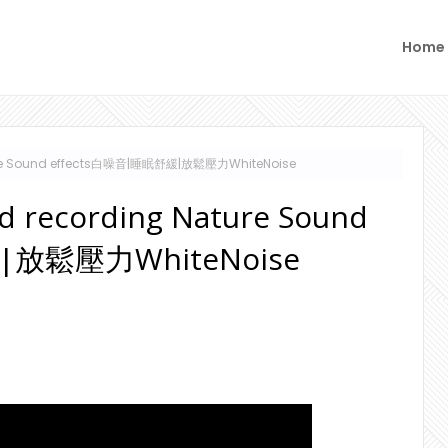
Home
Nature Sound effects白噪音|睡眠舒緩|放鬆壓力WhiteNoise
eld recording Nature Sound
|放鬆壓力WhiteNoise