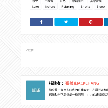
水聲
白噪音
自然
放鬆壓力
冥想音樂
Lake
Nature
Relaxing
Shorts
Sleep
較舊
張貼者：
張傑克JACKCHANG
簡介是一個令人頭疼的自我介紹，在尋找著如
偶爾動手下廚也是一種調劑，小小的成就感就