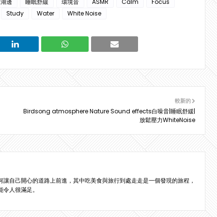
湖邊
睡眠舒緩
環境音
ASMR
Calm
Focus
Study
Water
White Noise
較新的
Birdsong atmosphere Nature Sound effects白噪音|睡眠舒緩|
放鬆壓力WhiteNoise
何讓自己開心的道路上前進，其中吃美食與旅行到處走走是一個發現的旅程，
能令人很滿足。