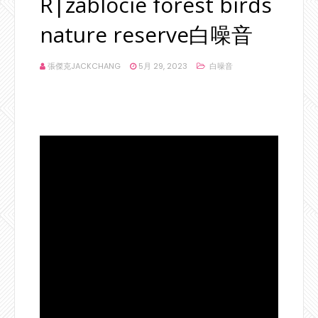
R|zablocie forest birds
nature reserve白噪音
張傑克JACKCHANG
5月 29, 2023
白噪音