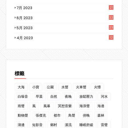
7月 2023
21
6月 2023
22
5月 2023
23
4月 2023
12
3
標籤
大海
小寶
公園
水聲
火車聲
火懵
白噪音
早晨
自然
夜晚
放鬆壓力
河水
雨聲
風
風暴
冥想音樂
海浪聲
海邊
動物聲
張傑克
都市
鳥聲
傍晚
森林
湖邊
短影音
鄉村
溪流
睡眠舒緩
雷聲