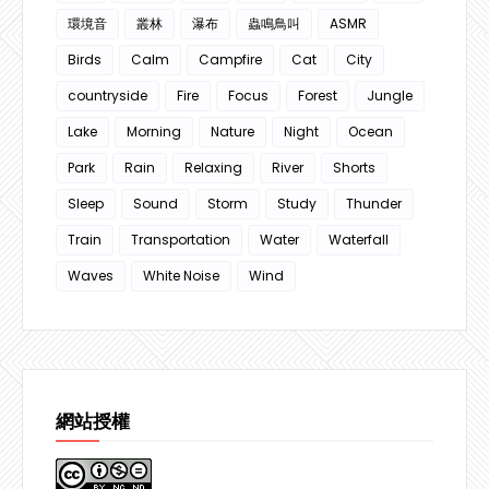
環境音
叢林
瀑布
蟲鳴鳥叫
ASMR
Birds
Calm
Campfire
Cat
City
countryside
Fire
Focus
Forest
Jungle
Lake
Morning
Nature
Night
Ocean
Park
Rain
Relaxing
River
Shorts
Sleep
Sound
Storm
Study
Thunder
Train
Transportation
Water
Waterfall
Waves
White Noise
Wind
網站授權