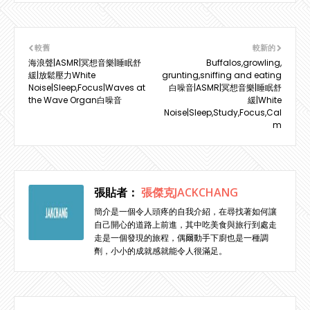
較舊
較新的
海浪聲|ASMR|冥想音樂|睡眠舒
Buffalos,growling,
緩|放鬆壓力White
grunting,sniffing and eating
Noise|Sleep,Focus|Waves at
白噪音|ASMR|冥想音樂|睡眠舒
the Wave Organ白噪音
緩|White
Noise|Sleep,Study,Focus,Cal
m
張貼者：
張傑克JACKCHANG
簡介是一個令人頭疼的自我介紹，在尋找著如何讓
自己開心的道路上前進，其中吃美食與旅行到處走
走是一個發現的旅程，偶爾動手下廚也是一種調
劑，小小的成就感就能令人很滿足。