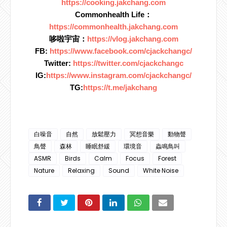
https://cooking.jakchang.com
Commonhealth Life：
https://commonhealth.jakchang.com
哆啦宇宙：
https://vlog.jakchang.com
FB: 
https://www.facebook.com/cjackchangc/
Twitter: 
https://twitter.com/cjackchangc
IG:
https://www.instagram.com/cjackchangc/
TG:
https://t.me/jakchang
白噪音
自然
放鬆壓力
冥想音樂
動物聲
鳥聲
森林
睡眠舒緩
環境音
蟲鳴鳥叫
ASMR
Birds
Calm
Focus
Forest
Nature
Relaxing
Sound
White Noise