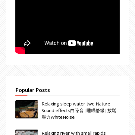
Popular Posts
Relaxing sleep water two Nature
Sound effects白噪音|睡眠舒緩|放鬆
壓力WhiteNoise
Relaxing river with small rapids