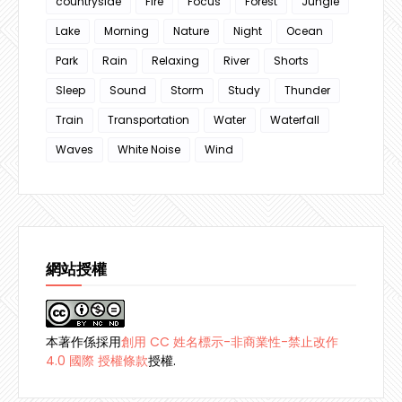
countryside
Fire
Focus
Forest
Jungle
Lake
Morning
Nature
Night
Ocean
Park
Rain
Relaxing
River
Shorts
Sleep
Sound
Storm
Study
Thunder
Train
Transportation
Water
Waterfall
Waves
White Noise
Wind
網站授權
本著作係採用
創用 CC 姓名標示-非商業性-禁止改作
4.0 國際 授權條款
授權.