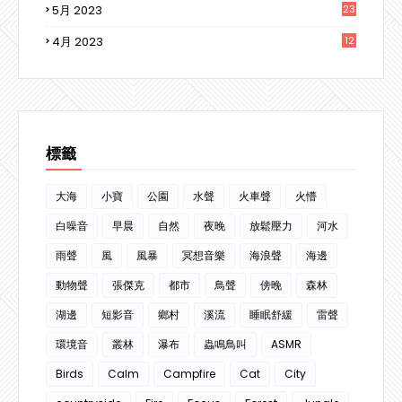
5月 2023
23
4月 2023
12
3
標籤
大海
小寶
公園
水聲
火車聲
火懵
白噪音
早晨
自然
夜晚
放鬆壓力
河水
雨聲
風
風暴
冥想音樂
海浪聲
海邊
動物聲
張傑克
都市
鳥聲
傍晚
森林
湖邊
短影音
鄉村
溪流
睡眠舒緩
雷聲
環境音
叢林
瀑布
蟲鳴鳥叫
ASMR
Birds
Calm
Campfire
Cat
City