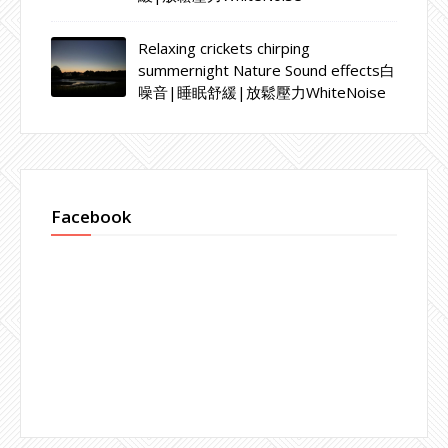
Relaxing crickets chirping
summernight Nature Sound effects白
噪音|睡眠舒緩|放鬆壓力WhiteNoise
Facebook