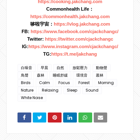
https://cooking.jakchang.com
Commonhealth Life：
https://commonhealth.jakchang.com
哆啦宇宙：
https://vlog.jakchang.com
FB: 
https://www.facebook.com/cjackchangc/
Twitter: 
https://twitter.com/cjackchangc
IG:
https://www.instagram.com/cjackchangc/
TG:
https://t.me/jakchang
白噪音
早晨
自然
放鬆壓力
動物聲
鳥聲
森林
睡眠舒緩
環境音
叢林
Birds
Calm
Focus
Forest
Morning
Nature
Relaxing
Sleep
Sound
White Noise