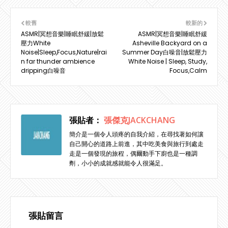
較舊
較新的
ASMR|冥想音樂|睡眠舒緩|放鬆
ASMR|冥想音樂|睡眠舒緩
壓力White
Asheville Backyard on a
Noise|Sleep,Focus,Nature|rai
Summer Day白噪音|放鬆壓力
n far thunder ambience
White Noise | Sleep, Study,
dripping白噪音
Focus,Calm
張貼者：
張傑克JACKCHANG
簡介是一個令人頭疼的自我介紹，在尋找著如何讓
自己開心的道路上前進，其中吃美食與旅行到處走
走是一個發現的旅程，偶爾動手下廚也是一種調
劑，小小的成就感就能令人很滿足。
張貼留言