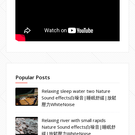
Popular Posts
Relaxing sleep water two Nature
Sound effects白噪音|睡眠舒緩|放鬆
壓力WhiteNoise
Relaxing river with small rapids
Nature Sound effects白噪音|睡眠舒
緩|放鬆壓力WhiteNoise