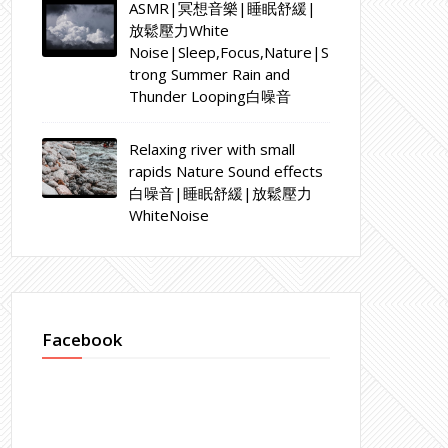
ASMR|冥想音樂|睡眠舒緩|
放鬆壓力White
Noise|Sleep,Focus,Nature|S
trong Summer Rain and
Thunder Looping白噪音
Relaxing river with small
rapids Nature Sound effects
白噪音|睡眠舒緩|放鬆壓力
WhiteNoise
Facebook