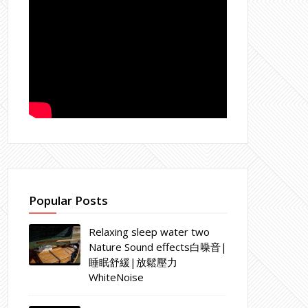
Popular Posts
Relaxing sleep water two
Nature Sound effects白噪音|
睡眠舒緩|放鬆壓力
WhiteNoise