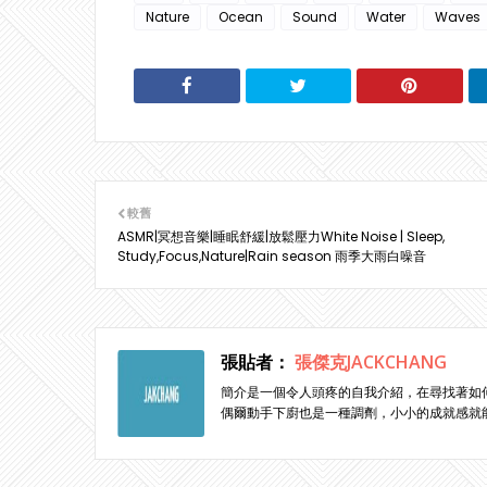
Nature
Ocean
Sound
Water
Waves
較舊
ASMR|冥想音樂|睡眠舒緩|放鬆壓力White Noise | Sleep,
Study,Focus,Nature|Rain season 雨季大雨白噪音
張貼者：
張傑克JACKCHANG
簡介是一個令人頭疼的自我介紹，在尋找著如
偶爾動手下廚也是一種調劑，小小的成就感就