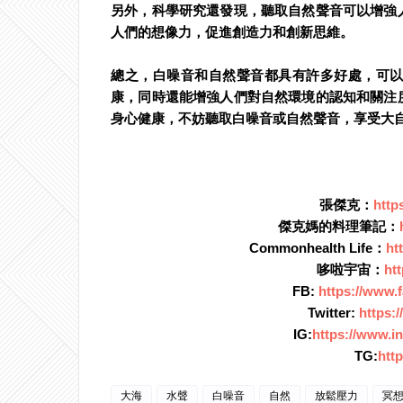
另外，科學研究還發現，聽取自然聲音可以增強
人們的想像力，促進創造力和創新思維。
總之，白噪音和自然聲音都具有許多好處，可
康，同時還能增強人們對自然環境的認知和關注
身心健康，不妨聽取白噪音或自然聲音，享受大
張傑克：
http
傑克媽的料理筆記：
Commonhealth Life：
ht
哆啦宇宙：
ht
FB: 
https://www.
Twitter: 
https:
IG:
https://www.i
TG:
http
大海
水聲
白噪音
自然
放鬆壓力
冥