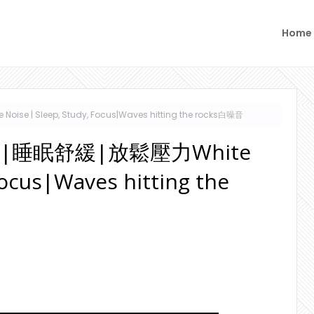
Home
| Sleep, Study, Focus|Waves hitting the rocks白噪音
|睡眠舒緩|放鬆壓力White
Focus|Waves hitting the