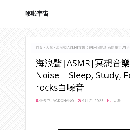
哆啦宇宙
首頁
大海
海浪聲|ASMR|冥想音樂|睡眠舒緩|放鬆壓力White Noise 
海浪聲|ASMR|冥想音樂
Noise | Sleep, Study, 
rocks白噪音
張傑克JACKCHANG
4月 21, 2023
大海