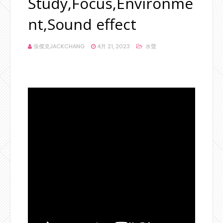
Study,Focus,Environme
nt,Sound effect
張傑克JACKCHANG
4月 21, 2023
水聲