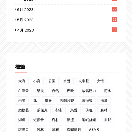
6月 2023
22
5月 2023
23
4月 2023
12
3
標籤
大海
小寶
公園
水聲
火車聲
火懵
白噪音
早晨
自然
夜晚
放鬆壓力
河水
雨聲
風
風暴
冥想音樂
海浪聲
海邊
動物聲
張傑克
都市
鳥聲
傍晚
森林
湖邊
短影音
鄉村
溪流
睡眠舒緩
雷聲
環境音
叢林
瀑布
蟲鳴鳥叫
ASMR