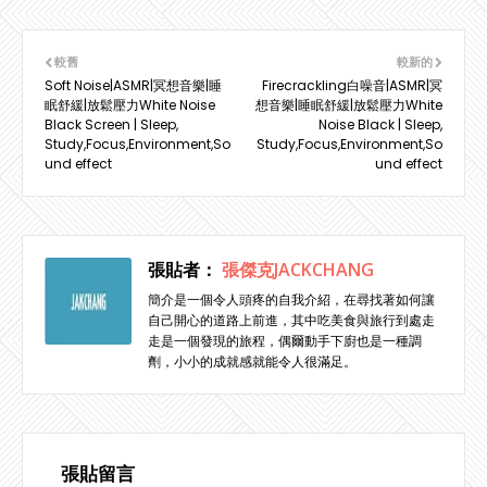
較舊
較新的
Soft Noise|ASMR|冥想音樂|睡
Firecrackling白噪音|ASMR|冥
眠舒緩|放鬆壓力White Noise
想音樂|睡眠舒緩|放鬆壓力White
Black Screen | Sleep,
Noise Black | Sleep,
Study,Focus,Environment,So
Study,Focus,Environment,So
und effect
und effect
張貼者：
張傑克JACKCHANG
簡介是一個令人頭疼的自我介紹，在尋找著如何讓
自己開心的道路上前進，其中吃美食與旅行到處走
走是一個發現的旅程，偶爾動手下廚也是一種調
劑，小小的成就感就能令人很滿足。
張貼留言