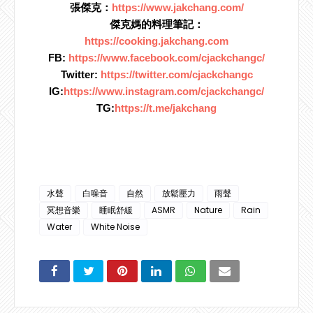
張傑克：
https://www.jakchang.com/
傑克媽的料理筆記：
https://cooking.jakchang.com
FB: 
https://www.facebook.com/cjackchangc/
Twitter: 
https://twitter.com/cjackchangc
IG:
https://www.instagram.com/cjackchangc/
TG:
https://t.me/jakchang
水聲
白噪音
自然
放鬆壓力
雨聲
冥想音樂
睡眠舒緩
ASMR
Nature
Rain
Water
White Noise