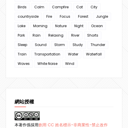
Birds
Calm
Campfire
Cat
City
countryside
Fire
Focus
Forest
Jungle
Lake
Morning
Nature
Night
Ocean
Park
Rain
Relaxing
River
Shorts
Sleep
Sound
Storm
Study
Thunder
Train
Transportation
Water
Waterfall
Waves
White Noise
Wind
網站授權
本著作係採用
創用 CC 姓名標示-非商業性-禁止改作