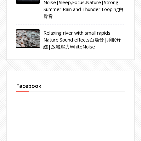
Noise|Sleep,Focus,Nature|Strong
Summer Rain and Thunder Looping白
噪音
Relaxing river with small rapids
Nature Sound effects白噪音|睡眠舒
緩|放鬆壓力WhiteNoise
Facebook