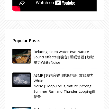
Popular Posts
Relaxing sleep water two Nature
Sound effects白噪音|睡眠舒緩|放鬆
壓力WhiteNoise
ASMR|冥想音樂|睡眠舒緩|放鬆壓力
White
Noise|Sleep,Focus,Nature|Strong
Summer Rain and Thunder Looping白
噪音