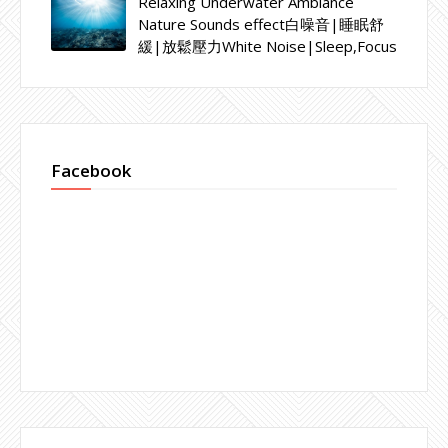
Relaxing Underwater Ambiance
Nature Sounds effect白噪音|睡眠舒
緩|放鬆壓力White Noise|Sleep,Focus
Facebook