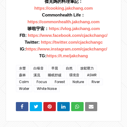
傑克媽的料理筆記：
https://cooking.jakchang.com
Commonhealth Life：
https://commonhealth.jakchang.com
哆啦宇宙：
https://vlog.jakchang.com
FB: 
https://www.facebook.com/cjackchangc/
Twitter: 
https://twitter.com/cjackchangc
IG:
https://www.instagram.com/cjackchangc/
TG:
https://t.me/jakchang
水聲
白噪音
早晨
自然
放鬆壓力
森林
溪流
睡眠舒緩
環境音
ASMR
Calm
Focus
Forest
Nature
River
Water
White Noise